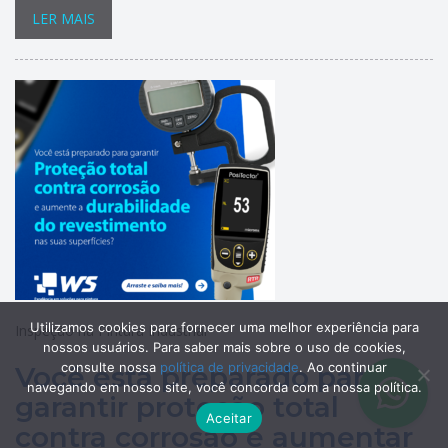
LER MAIS
Utilizamos cookies para fornecer uma melhor experiência para
Inspeção na Pintura Industrial
nossos usuários. Para saber mais sobre o uso de cookies,
consulte nossa
política de privacidade
. Ao continuar
Você está preparado para
navegando em nosso site, você concorda com a nossa política.
garantir proteção total
Aceitar
contra corrosão e aumentar