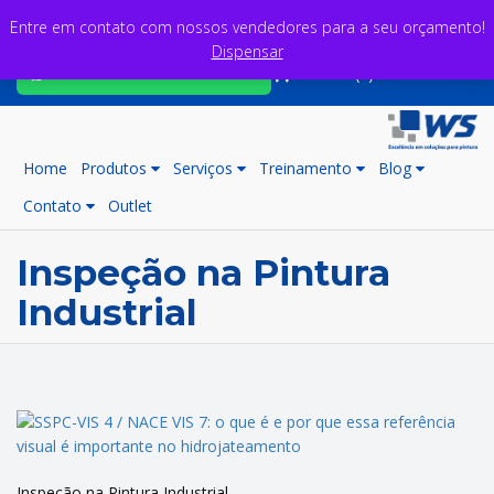
Entre em contato com nossos vendedores para a seu orçamento!
Dispensar
Fale com nossos consultores
Carrinho (0)
Home
Produtos
Serviços
Treinamento
Blog
Contato
Outlet
Inspeção na Pintura
Industrial
Inspeção na Pintura Industrial