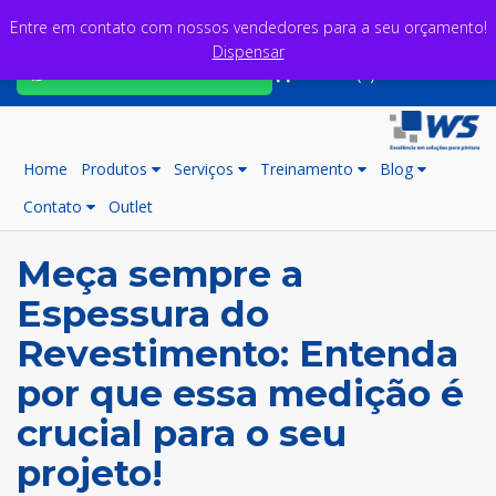
Entre em contato com nossos vendedores para a seu orçamento!
Dispensar
Fale com nossos consultores
Carrinho (0)
Home
Produtos
Serviços
Treinamento
Blog
Contato
Outlet
Meça sempre a
Espessura do
Revestimento: Entenda
por que essa medição é
crucial para o seu
projeto!