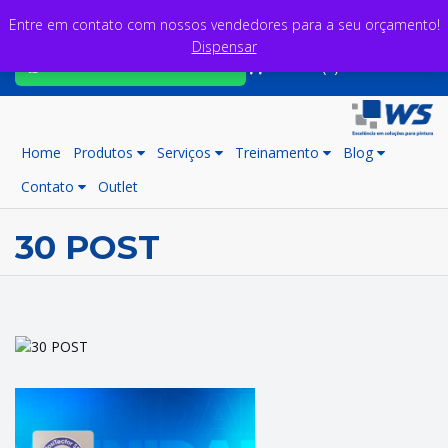
Entre em contato com nossos vendedores para a seu orçamento!
Dispensar
Fale com nossos consultores
Carrinho (0)
Home
Produtos
Serviços
Treinamento
Blog
Contato
Outlet
30 POST