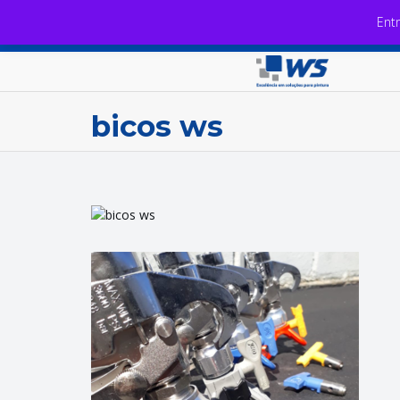
Ent
bicos ws