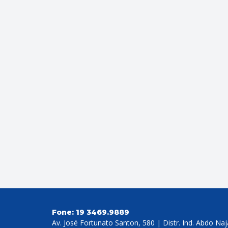
Fone:
19 3469.9889
Av. José Fortunato Santon, 580 | Distr. Ind. Abdo Na