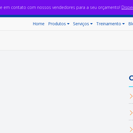
re em contato com nossos vendedores para a seu orçamento!
Dispe
Home
Produtos
Serviços
Treinamento
Bl
C