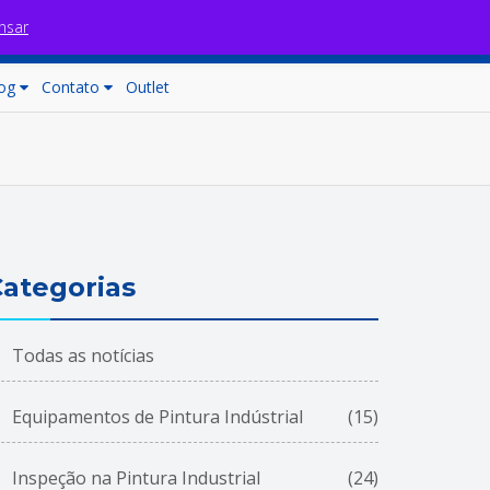
nsar
Fale com nossos consultores
Carrinho (0)
og
Contato
Outlet
ategorias
Todas as notícias
Equipamentos de Pintura Indústrial
(15)
Inspeção na Pintura Industrial
(24)