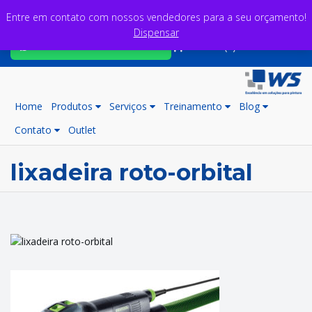
Entre em contato com nossos vendedores para a seu orçamento!
Dispensar
Fale com nossos consultores
Carrinho (0)
Home
Produtos
Serviços
Treinamento
Blog
Contato
Outlet
lixadeira roto-orbital