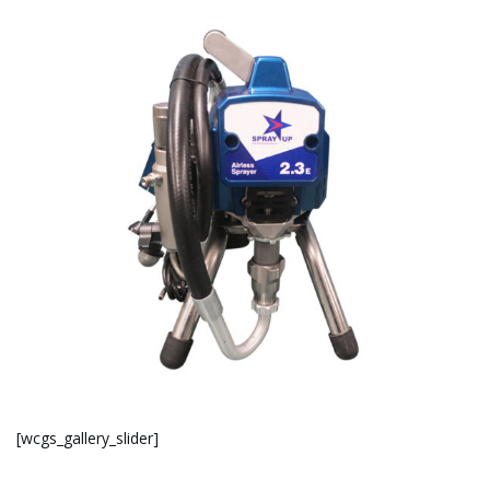
[wcgs_gallery_slider]