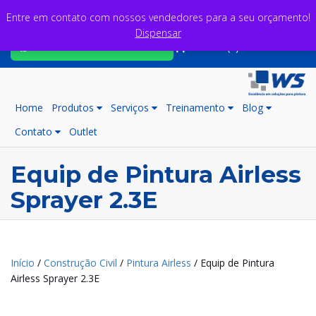
Entre em contato com nossos vendedores para a seu orçamento!
Dispensar
Fale com nossos consultores
Carrinho (0)
Home
Produtos
Serviços
Treinamento
Blog
Contato
Outlet
Equip de Pintura Airless
Sprayer 2.3E
Início
/
Construção Civil
/
Pintura Airless
/ Equip de Pintura
Airless Sprayer 2.3E