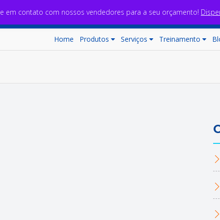
re em contato com nossos vendedores para a seu orçamento!
Dispe
Home
Produtos
Serviços
Treinamento
Bl
C