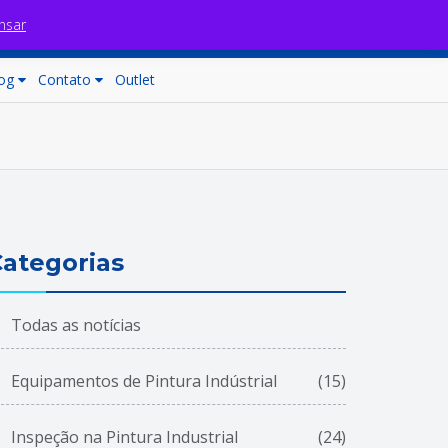
nsar
Fale com nossos consultores
Carrinho (0)
og
Contato
Outlet
ategorias
Todas as notícias
Equipamentos de Pintura Indústrial
(15)
Inspeção na Pintura Industrial
(24)