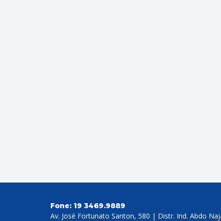
Fone:
19 3469.9889
Av. José Fortunato Santon, 580 | Distr. Ind. Abdo Na