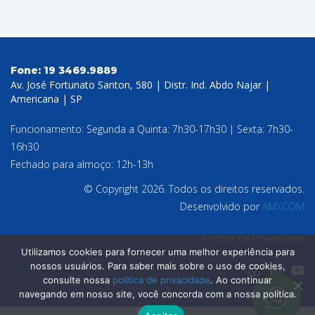
Fone:
19 3469.9889
Av. José Fortunato Santon, 580 | Distr. Ind. Abdo Najar |
Americana | SP
Funcionamento: Segunda a Quinta: 7h30-17h30 | Sexta: 7h30-
16h30
Fechado para almoço: 12h-13h
© Copyright 2026. Todos os direitos reservados.
Desenvolvido por
AMXCOM
Política de Privacidade
Utilizamos cookies para fornecer uma melhor experiência para
nossos usuários. Para saber mais sobre o uso de cookies,
consulte nossa
política de privacidade
. Ao continuar
navegando em nosso site, você concorda com a nossa política.