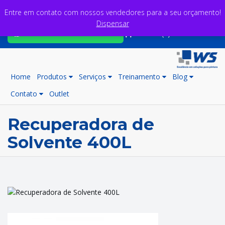
Entre em contato com nossos vendedores para a seu orçamento!
Dispensar
Fale com nossos consultores
Carrinho (0)
Home
Produtos
Serviços
Treinamento
Blog
Contato
Outlet
Recuperadora de
Solvente 400L