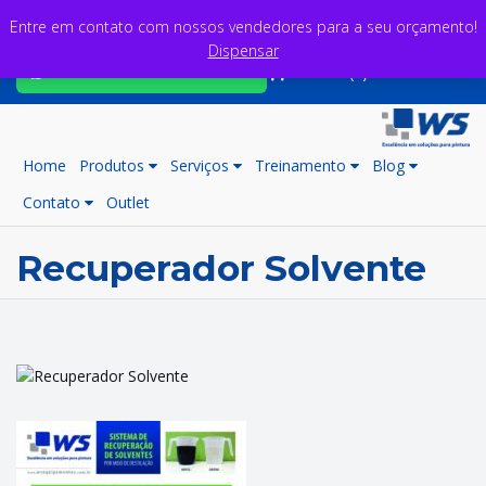
Entre em contato com nossos vendedores para a seu orçamento!
Dispensar
Fale com nossos consultores
Carrinho (0)
Home
Produtos
Serviços
Treinamento
Blog
Contato
Outlet
Recuperador Solvente