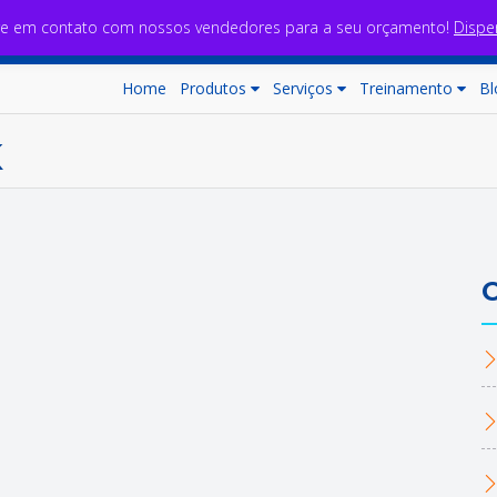
re em contato com nossos vendedores para a seu orçamento!
Dispe
Home
Produtos
Serviços
Treinamento
Bl
K
C