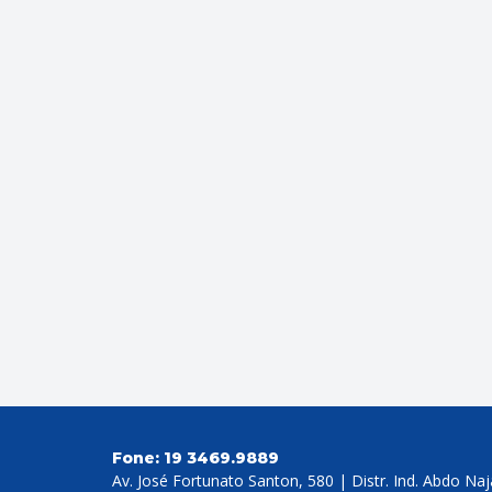
Fone:
19 3469.9889
Av. José Fortunato Santon, 580 | Distr. Ind. Abdo Na