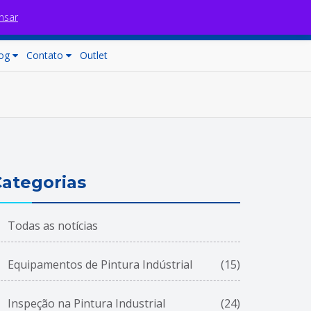
nsar
Fale com nossos consultores
Carrinho (0)
og
Contato
Outlet
ategorias
Todas as notícias
Equipamentos de Pintura Indústrial
(15)
Inspeção na Pintura Industrial
(24)