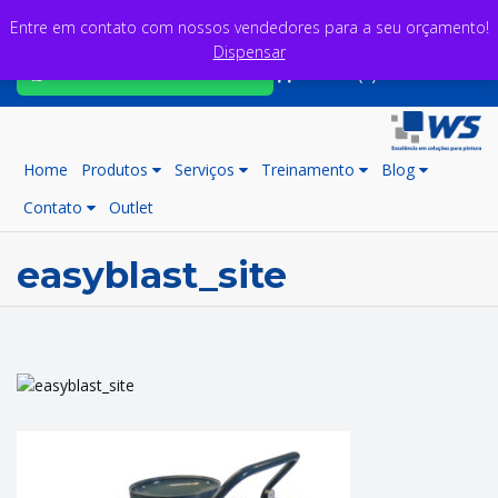
Entre em contato com nossos vendedores para a seu orçamento!
Dispensar
Fale com nossos consultores
Carrinho (0)
Home
Produtos
Serviços
Treinamento
Blog
Contato
Outlet
easyblast_site