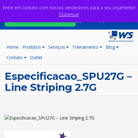
Entre em contato com nossos vendedores para a seu orçamento!
Dispensar
Fale com nossos consultores
Carrinho (0)
Home
Produtos
Serviços
Treinamento
Blog
Contato
Outlet
Especificacao_SPU27G –
Line Striping 2.7G