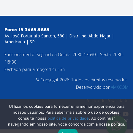
Fone:
19 3469.9889
Av. José Fortunato Santon, 580 | Distr. Ind. Abdo Najar |
Americana | SP
Funcionamento: Segunda a Quinta: 7h30-17h30 | Sexta: 7h30-
16h30
Fechado para almoço: 12h-13h
© Copyright 2026. Todos os direitos reservados.
Desenvolvido por
AMXCOM
Política de Privacidade
Utilizamos cookies para fornecer uma melhor experiência para
nossos usuários. Para saber mais sobre o uso de cookies,
consulte nossa
política de privacidade
. Ao continuar
navegando em nosso site, você concorda com a nossa política.