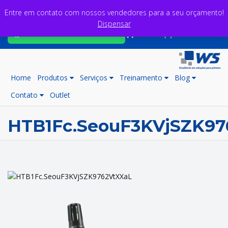
Entre em contato com nossos vendedores para a seu orçamento!
Dispensar
Fale com nossos consultores
Carrinho (0)
Home
Produtos
Serviços
Treinamento
Blog
Contato
Outlet
HTB1Fc.SeouF3KVjSZK97