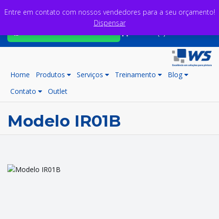
Entre em contato com nossos vendedores para a seu orçamento!
Dispensar
Fale com nossos consultores
Carrinho (0)
Home
Produtos
Serviços
Treinamento
Blog
Contato
Outlet
Modelo IR01B