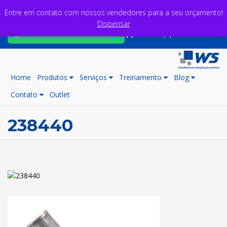
Entre em contato com nossos vendedores para a seu orçamento!
Dispensar
Fale com nossos consultores
Carrinho (0)
Home
Produtos
Serviços
Treinamento
Blog
Contato
Outlet
238440