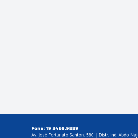
Fone:
19 3469.9889
Av. José Fortunato Santon, 580 | Distr. Ind. Abdo Na