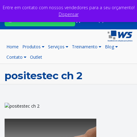
Entre em contato com nossos vendedores para a seu orçamento!
Dispensar
Fale com nossos consultores
Carrinho (0)
Home
Produtos
Serviços
Treinamento
Blog
Contato
Outlet
positestec ch 2