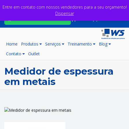
Entre em contato com nossos vendedores para a seu orçamento!
Dispensar
Fale com nossos consultores
Carrinho (0)
Home
Produtos
Serviços
Treinamento
Blog
Contato
Outlet
Medidor de espessura
em metais