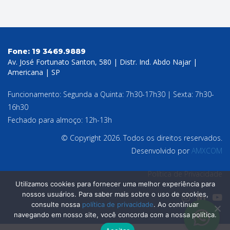
Fone:
19 3469.9889
Av. José Fortunato Santon, 580 | Distr. Ind. Abdo Najar |
Americana | SP
Funcionamento: Segunda a Quinta: 7h30-17h30 | Sexta: 7h30-
16h30
Fechado para almoço: 12h-13h
© Copyright 2026. Todos os direitos reservados.
Desenvolvido por
AMXCOM
Política de Privacidade
Utilizamos cookies para fornecer uma melhor experiência para
nossos usuários. Para saber mais sobre o uso de cookies,
consulte nossa
política de privacidade
. Ao continuar
navegando em nosso site, você concorda com a nossa política.