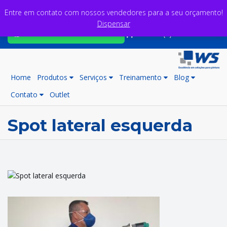
Entre em contato com nossos vendedores para a seu orçamento!
Dispensar
Fale com nossos consultores
Carrinho (0)
Home
Produtos
Serviços
Treinamento
Blog
Contato
Outlet
Spot lateral esquerda