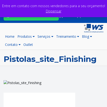
Entre em contato com nossos vendedores para a seu orçamento!
Dispensar
Fale com nossos consultores
Carrinho (0)
Home
Produtos
Serviços
Treinamento
Blog
Contato
Outlet
Pistolas_site_Finishing