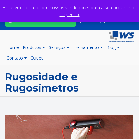
Entre em contato com nossos vendedores para a seu orçamento!
Dispensar
Fale com nossos consultores
Carrinho (0)
Home
Produtos
Serviços
Treinamento
Blog
Contato
Outlet
Rugosidade e
Rugosímetros