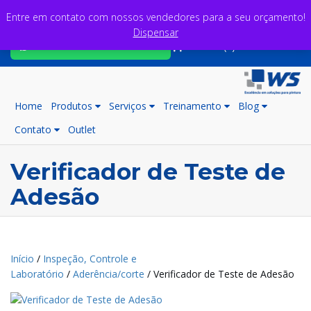
Entre em contato com nossos vendedores para a seu orçamento!
Dispensar
Fale com nossos consultores
Carrinho (0)
Home
Produtos
Serviços
Treinamento
Blog
Contato
Outlet
Verificador de Teste de
Adesão
Início
/
Inspeção, Controle e
Laboratório
/
Aderência/corte
/ Verificador de Teste de Adesão