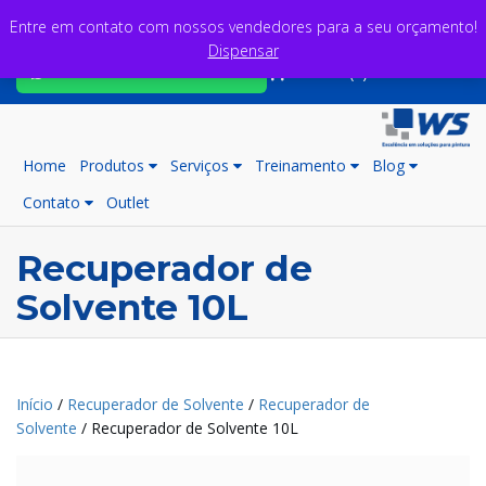
Entre em contato com nossos vendedores para a seu orçamento!
Dispensar
Fale com nossos consultores
Carrinho (0)
Home
Produtos
Serviços
Treinamento
Blog
Contato
Outlet
Recuperador de
Solvente 10L
Início
/
Recuperador de Solvente
/
Recuperador de
Solvente
/ Recuperador de Solvente 10L