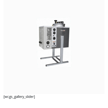
[wcgs_gallery_slider]