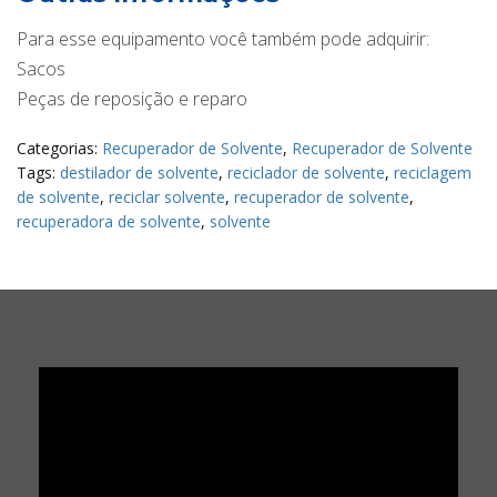
Para esse equipamento você também pode adquirir:
Sacos
Peças de reposição e reparo
Categorias:
Recuperador de Solvente
,
Recuperador de Solvente
Tags:
destilador de solvente
,
reciclador de solvente
,
reciclagem
de solvente
,
reciclar solvente
,
recuperador de solvente
,
recuperadora de solvente
,
solvente