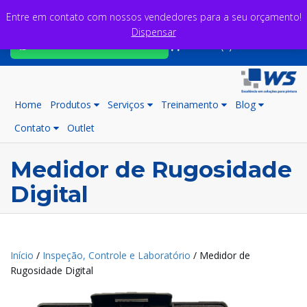
Entre em contato com nossos vendedores para a seu orçamento!
Dispensar
Fale com nossos consultores
Carrinho (0)
Home
Produtos
Serviços
Treinamento
Blog
Contato
Outlet
Medidor de Rugosidade
Digital
Início
/
Inspeção, Controle e Laboratório
/ Medidor de
Rugosidade Digital