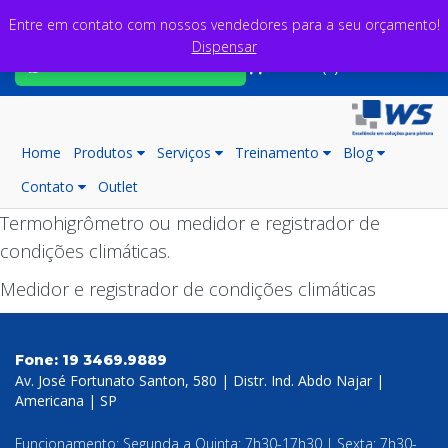
Entre em contato com nossos vendedores para a seu orçamento!
Dispensar
Fale com nossos consultores
Carrinho (0)
Home
Produtos
Serviços
Treinamento
Blog
Contato
Outlet
Termohigrômetro ou medidor e registrador de
condições climáticas.
Medidor e registrador de condições climáticas
Fone:
19 3469.9889
Av. José Fortunato Santon, 580 | Distr. Ind. Abdo Najar |
Americana | SP
Funcionamento: Segunda a Quinta: 7h30-17h30 | Sexta: 7h30-