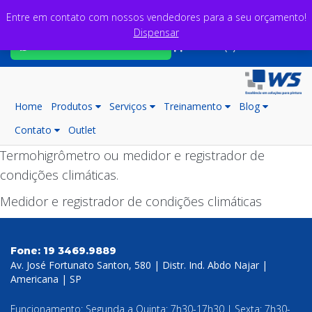
Entre em contato com nossos vendedores para a seu orçamento!
Dispensar
Fale com nossos consultores
Carrinho (0)
Home
Produtos
Serviços
Treinamento
Blog
Contato
Outlet
Termohigrômetro ou medidor e registrador de
condições climáticas.
Medidor e registrador de condições climáticas
Fone:
19 3469.9889
Av. José Fortunato Santon, 580 | Distr. Ind. Abdo Najar |
Americana | SP
Funcionamento: Segunda a Quinta: 7h30-17h30 | Sexta: 7h30-