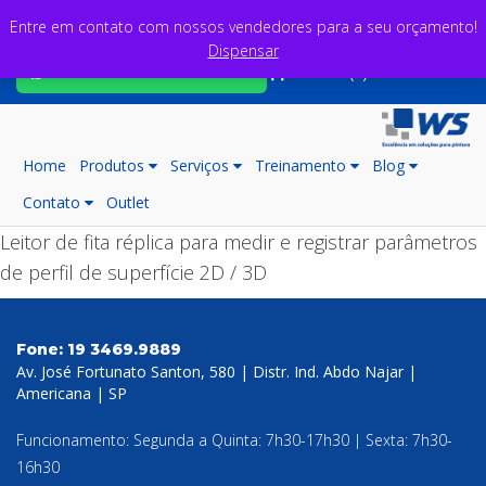
Entre em contato com nossos vendedores para a seu orçamento!
Dispensar
Fale com nossos consultores
Carrinho (0)
Home
Produtos
Serviços
Treinamento
Blog
Contato
Outlet
Leitor de fita réplica para medir e registrar parâmetros
de perfil de superfície 2D / 3D
Fone:
19 3469.9889
Av. José Fortunato Santon, 580 | Distr. Ind. Abdo Najar |
Americana | SP
Funcionamento: Segunda a Quinta: 7h30-17h30 | Sexta: 7h30-
16h30