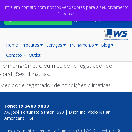
Entre em contato com nossos vendedores para a seu orçamento!
Dispensar
Fale com nossos consultores
Carrinho (0)
Home
Produtos
Serviços
Treinamento
Blog
Contato
Outlet
Termohigrômetro ou medidor e registrador de
condições climáticas.
Medidor e registrador de condições climáticas
Fone:
19 3469.9889
Av. José Fortunato Santon, 580 | Distr. Ind. Abdo Najar |
Americana | SP
Funcionamento: Segunda a Quinta: 7h30-17h30 | Sexta: 7h30-