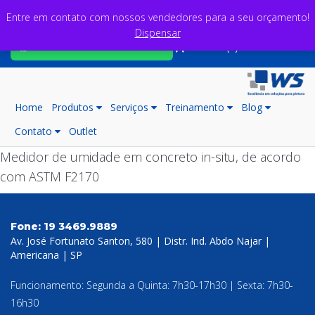
Entre em contato com nossos vendedores para a seu orçamento!
Dispensar
Fale com nossos consultores
Carrinho (0)
Home
Produtos
Serviços
Treinamento
Blog
Contato
Outlet
Medidor de umidade em concreto in-situ, de acordo
com ASTM F2170
Fone:
19 3469.9889
Av. José Fortunato Santon, 580 | Distr. Ind. Abdo Najar |
Americana | SP
Funcionamento: Segunda a Quinta: 7h30-17h30 | Sexta: 7h30-
16h30