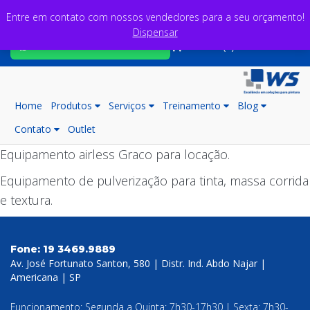
Entre em contato com nossos vendedores para a seu orçamento!
Dispensar
Fale com nossos consultores
Carrinho (0)
Home
Produtos
Serviços
Treinamento
Blog
Contato
Outlet
Equipamento airless Graco para locação.
Equipamento de pulverização para tinta, massa corrida
e textura.
Fone:
19 3469.9889
Av. José Fortunato Santon, 580 | Distr. Ind. Abdo Najar |
Americana | SP
Funcionamento: Segunda a Quinta: 7h30-17h30 | Sexta: 7h30-