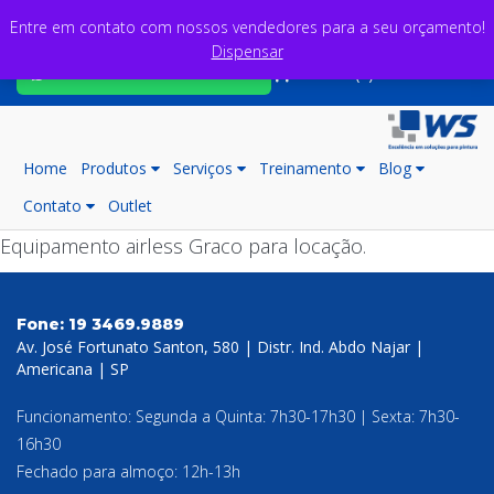
Entre em contato com nossos vendedores para a seu orçamento!
Dispensar
Fale com nossos consultores
Carrinho (0)
Home
Produtos
Serviços
Treinamento
Blog
Contato
Outlet
Equipamento airless Graco para locação.
Fone:
19 3469.9889
Av. José Fortunato Santon, 580 | Distr. Ind. Abdo Najar |
Americana | SP
Funcionamento: Segunda a Quinta: 7h30-17h30 | Sexta: 7h30-
16h30
Fechado para almoço: 12h-13h