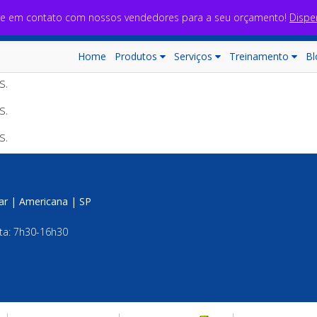
re em contato com nossos vendedores para a seu orçamento!
Dispe
Home
Produtos
Serviços
Treinamento
Bl
s.
s.
s.
jar | Americana | SP
ta: 7h30-16h30