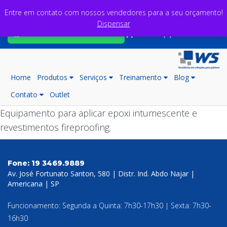
Entre em contato com nossos vendedores para a seu orçamento!
Dispensar
Fale com nossos consultores
Carrinho (0)
Home
Produtos
Serviços
Treinamento
Blog
Contato
Outlet
Equipamento para aplicar epoxi intumescente e
revestimentos fireproofing.
Fone:
19 3469.9889
Av. José Fortunato Santon, 580 | Distr. Ind. Abdo Najar |
Americana | SP
Funcionamento: Segunda a Quinta: 7h30-17h30 | Sexta: 7h30-
16h30