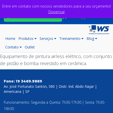
Entre em contato com nossos vendedores para a seu orçamento!
Dispensar
Fale com nossos consultores
Carrinho (0)
Home
Produtos
Serviços
Treinamento
Blog
Contato
Outlet
Equipamento de pintura airless elétrico, com conjunto
de pistão e bomba revestido em cerâmica.
Fone:
19 3469.9889
Av. José Fortunato Santon, 580 | Distr. Ind. Abdo Najar |
Americana | SP
Funcionamento: Segunda a Quinta: 7h30-17h30 | Sexta: 7h30-
16h30