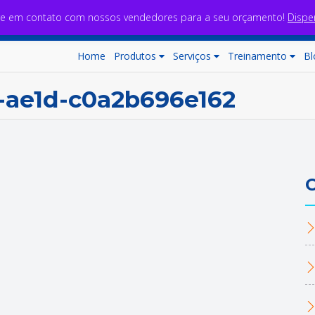
re em contato com nossos vendedores para a seu orçamento!
Dispe
Home
Produtos
Serviços
Treinamento
Bl
-ae1d-c0a2b696e162
C