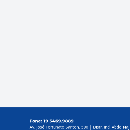
Fone:
19 3469.9889
Av. José Fortunato Santon, 580 | Distr. Ind. Abdo Na