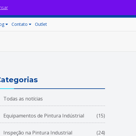
nsar
Fale com nossos consultores
Carrinho (0)
og
Contato
Outlet
ategorias
Todas as notícias
Equipamentos de Pintura Indústrial
(15)
Inspeção na Pintura Industrial
(24)