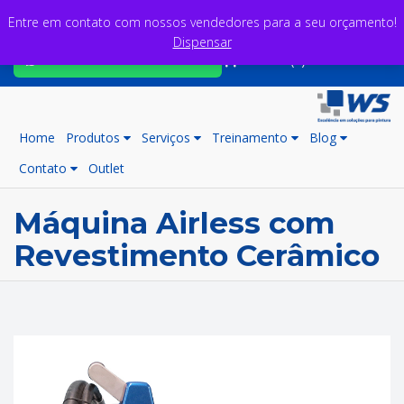
Entre em contato com nossos vendedores para a seu orçamento!
Dispensar
Fale com nossos consultores
Carrinho (0)
Home
Produtos
Serviços
Treinamento
Blog
Contato
Outlet
Máquina Airless com
Revestimento Cerâmico