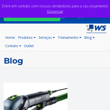
Entre em contato com nossos vendedores para a seu orçamento!
Dispensar
Fale com nossos consultores
Carrinho (0)
Home
Produtos
Serviços
Treinamento
Blog
Contato
Outlet
Blog