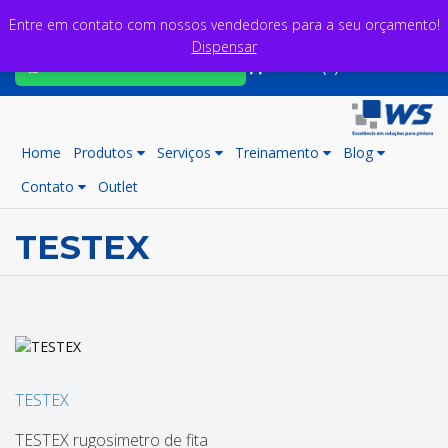
Entre em contato com nossos vendedores para a seu orçamento!
Dispensar
Fale com nossos consultores
Carrinho (0)
Home
Produtos
Serviços
Treinamento
Blog
Contato
Outlet
TESTEX
TESTEX
TESTEX rugosimetro de fita