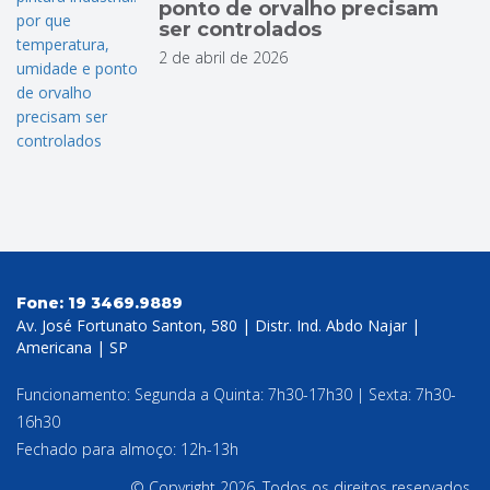
ponto de orvalho precisam
ser controlados
2 de abril de 2026
Fone:
19 3469.9889
Av. José Fortunato Santon, 580 | Distr. Ind. Abdo Najar |
Americana | SP
Funcionamento: Segunda a Quinta: 7h30-17h30 | Sexta: 7h30-
16h30
Fechado para almoço: 12h-13h
© Copyright 2026. Todos os direitos reservados.