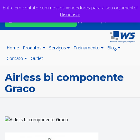
Entre em contato com nossos vendedores para a seu orçamento!
Dispensar
Fale com nossos consultores
Carrinho (0)
Home
Produtos
Serviços
Treinamento
Blog
Contato
Outlet
Airless bi componente
Graco