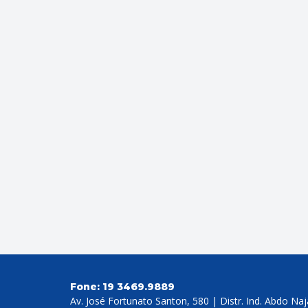
Fone:
19 3469.9889
Av. José Fortunato Santon, 580 | Distr. Ind. Abdo Na