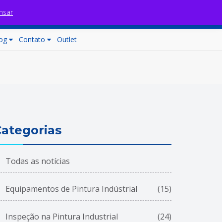
nsar
Fale com nossos consultores
Carrinho (0)
og
Contato
Outlet
ategorias
Todas as notícias
Equipamentos de Pintura Indústrial
(15)
Inspeção na Pintura Industrial
(24)