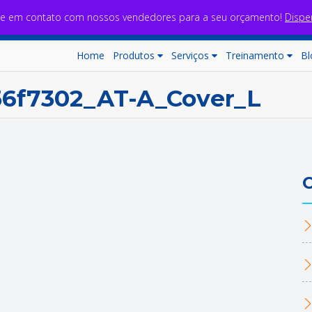
re em contato com nossos vendedores para a seu orçamento!
Dispe
Home
Produtos
Serviços
Treinamento
Bl
56f7302_AT-A_Cover_L
C