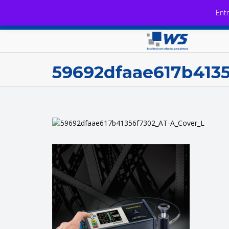
Ent
59692dfaae617b413