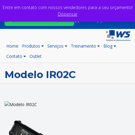
Entre em contato com nossos vendedores para a seu orçamento!
Dispensar
Fale com nossos consultores
Carrinho (0)
Home
Produtos
Serviços
Treinamento
Blog
Contato
Outlet
Modelo IR02C