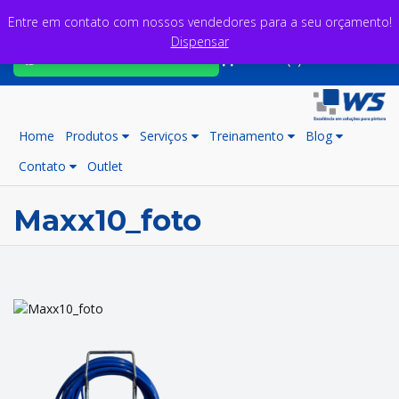
Entre em contato com nossos vendedores para a seu orçamento!
Dispensar
Fale com nossos consultores
Carrinho (0)
Home
Produtos
Serviços
Treinamento
Blog
Contato
Outlet
Maxx10_foto