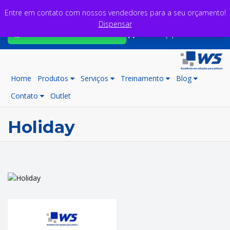
Entre em contato com nossos vendedores para a seu orçamento!
Dispensar
Fale com nossos consultores
Carrinho (0)
Home
Produtos
Serviços
Treinamento
Blog
Contato
Outlet
Holiday