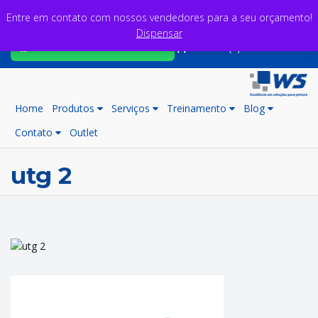
Entre em contato com nossos vendedores para a seu orçamento!
Dispensar
Fale com nossos consultores
Carrinho (0)
Home
Produtos
Serviços
Treinamento
Blog
Contato
Outlet
utg 2