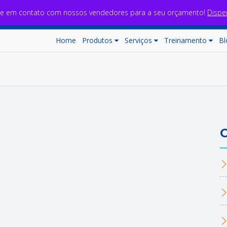
re em contato com nossos vendedores para a seu orçamento!
Dispe
Home
Produtos
Serviços
Treinamento
Bl
C