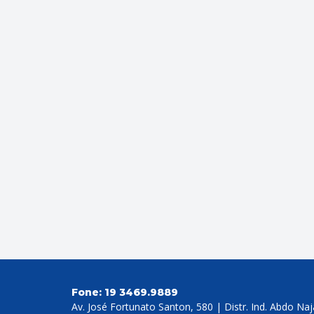
Fone:
19 3469.9889
Av. José Fortunato Santon, 580 | Distr. Ind. Abdo Na