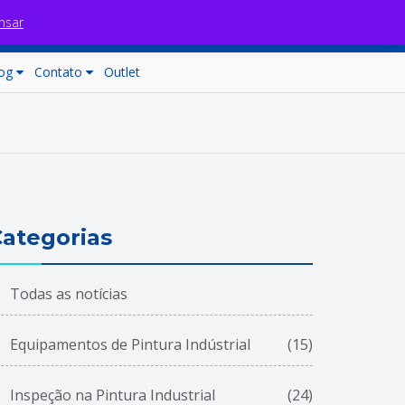
nsar
Fale com nossos consultores
Carrinho (0)
og
Contato
Outlet
ategorias
Todas as notícias
Equipamentos de Pintura Indústrial
(15)
Inspeção na Pintura Industrial
(24)